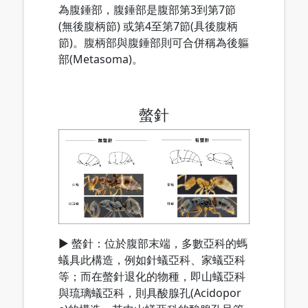
為腹錘部，腹錘部是腹部第3到第7節
(無後腹柄節) 或第4至第7節(具後腹柄
節)。腹柄部與腹錘部則可合併稱為後軀
部(Metasoma)。
螫針
▶ 螫針：位於腹部末端，多數亞科的螞
蟻具此構造，例如針蟻亞科、家蟻亞科
等；而在螫針退化的物種，即山蟻亞科
與琉璃蟻亞科，則具酸腺孔(Acidopor