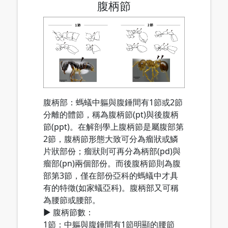
腹柄節
腹柄部：螞蟻中軀與腹錘間有1節或2節
分離的體節，稱為腹柄節(pt)與後腹柄
節(ppt)。在解剖學上腹柄節是屬腹部第
2節，腹柄節形態大致可分為瘤狀或鱗
片狀部份；瘤狀則可再分為柄部(pd)與
瘤部(pn)兩個部份。而後腹柄節則為腹
部第3節，僅在部份亞科的螞蟻中才具
有的特徵(如家蟻亞科)。腹柄部又可稱
為腰節或腰部。
▶ 腹柄節數：
1節：中軀與腹錘間有1節明顯的腰節