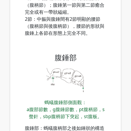
（腹柄節）；腹錘第一節與第二節癒合
完全或有一帶狀縊縮。
2節：中軀與腹錘間有2節明顯的腰節
（腹柄節與後腹柄節），腰節的形狀與
腹錘上各節在形態上完全不同。
腹錘部
螞蟻腹錘部側面觀：
a腹部節數，g腹錘節數，pt腹柄節，s
螫針，sbp腹柄節下突起，st腹板。
腹錘部：螞蟻腹柄部之後如錘狀的構造