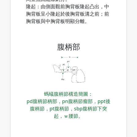
隆起：由側面觀前胸背板隆起凸出，中
胸背板呈小隆起於後胸背板溝之前；前
胸背板與中胸背板明顯分離。
腹柄部
螞蟻腹柄節構造簡圖：
pd腹柄節柄部，pn腹柄節瘤部，ppt後
腹柄節，pt腹柄節，sbp腹柄節下突
起，ｗ腰節。