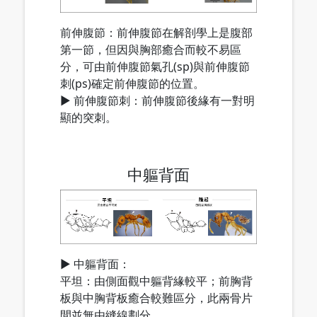
前伸腹節：前伸腹節在解剖學上是腹部
第一節，但因與胸部癒合而較不易區
分，可由前伸腹節氣孔(sp)與前伸腹節
刺(ps)確定前伸腹節的位置。
▶ 前伸腹節刺：前伸腹節後緣有一對明
顯的突刺。
中軀背面
▶ 中軀背面：
平坦：由側面觀中軀背緣較平；前胸背
板與中胸背板癒合較難區分，此兩骨片
間並無由縫線劃分。