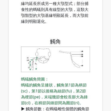
緣均延長所成另一種大顎型式；部分捕
食性的螞蟻則具有線型的大顎，這類大
顎類型的大顎基緣明顯延長，而大顎前
緣則明顯退化。
觸角
螞蟻觸角簡圖：
螞蟻的觸角呈膝狀，觸角第1節為柄節
(sc)，第1節以後稱為絲節(fu)，第2節
為梗節(pe)，末端幾節會較長膨大為錘
節(cl)，在柄節與錘節間為圈節(ri)。
▶ 觸角節數：在螞蟻雌性個體的觸角節