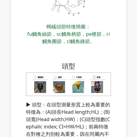
螞蟻頭部特徵簡圖：
fu觸角絲節，sc觸角柄節，pe梗節，ri
觸角圈節，cl觸角錘節。
頭型
▶ 頭型：在頭型測量形質上較為重要的
特徵為：(A)頭長Head length;HL)；(B)
頭寬(Head width;HW)；(C)頭型指數(C
ephalic index; CI=HW/HL)；前兩特徵
在對種之判別較為重要，因在同屬內不