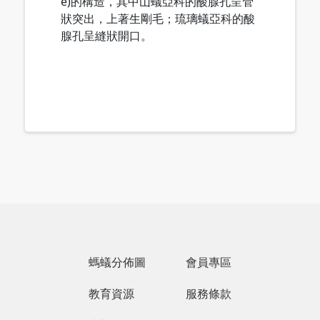
e)的構造，其中山蟻亞科的酸腺孔呈管
狀突出，上著生剛毛；琉璃蟻亞科的酸
腺孔呈縫狀開口。
螞蟻分佈圖
會員專區
教育資源
服務條款